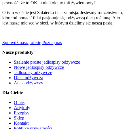
pewność, że to OK, a nie kolejny mit żywieniowy?
O tym właśnie jest Salaterka i nasza misja. Jesteśmy rodzeństwem,
które od ponad 10 lat pasjonuje się odżywczą dietą roślinną. A to
jest nasze miejsce w sieci, w którym dzielimy się naszą pasją.
Sprawdź naszą ofertę
Poznaj nas
Nasze produkty
Szalenie proste jadłospisy odżywcze
Nowe jadłospisy odżywcze
Jadłospisy odżywcze
Dieta odżywcza
Atlas odżywczy
Dla Ciebie
O nas
Artykuły
Przepisy
Sklep
Kontakt
Polityka prywatności