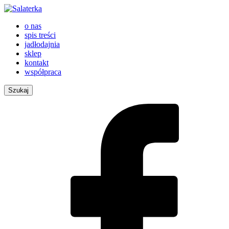
o nas
spis treści
jadłodajnia
sklep
kontakt
współpraca
Szukaj