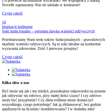
Co powiecie na kulinarne wyzwanie? We współpracy z marką
Novelle zapraszamy Was do udziału w konkursie!
Czytaj całość
10
Inspiracje kulinarne
Soki funkcjonalne – ogromna dawka wartości odżywczych
Przedstawiamy Wam serię soków funkcjonalnych – prawdziwych
skarbnic wartości odżywczych. Są to soki idealne na konkretne
wyzwania zdrowotne. Dziś 3 pierwsze przepisy!
Czytaj całość
Kilka słów o nas
Być może tak jak i my kiedyś, poszukujesz odpowiedzi na pytanie
jak odżywiać się zdrowo, przy małej ilości czasu? I czy zdrowo
może być przyjemnie? Czy dieta roślinna może dostarczyć
wszystkiego, czego potrzebuję? Jak ją zbilansować, bez godzin
spędzonych na liczeniu i kombinowaniu? I w dodatku mieć