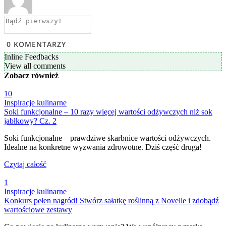
0
KOMENTARZY
Inline Feedbacks
View all comments
Zobacz
również
10
Inspiracje kulinarne
Soki funkcjonalne – 10 razy więcej wartości odżywczych niż sok
jabłkowy? Cz. 2
Soki funkcjonalne – prawdziwe skarbnice wartości odżywczych.
Idealne na konkretne wyzwania zdrowotne. Dziś część druga!
Czytaj całość
1
Inspiracje kulinarne
Konkurs pełen nagród! Stwórz sałatkę roślinną z Novelle i zdobądź
wartościowe zestawy