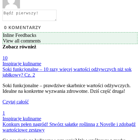
0
KOMENTARZY
Inline Feedbacks
View all comments
Zobacz
również
10
Inspiracje kulinarne
Soki funkcjonalne – 10 razy więcej wartości odżywczych niż sok
jabłkowy? Cz. 2
Soki funkcjonalne – prawdziwe skarbnice wartości odżywczych.
Idealne na konkretne wyzwania zdrowotne. Dziś część druga!
Czytaj całość
1
Inspiracje kulinarne
Konkurs pełen nagród! Stwórz sałatkę roślinną z Novelle i zdobądź
wartościowe zestawy