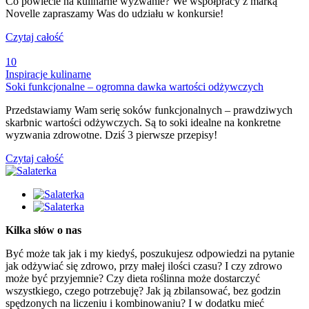
Co powiecie na kulinarne wyzwanie? We współpracy z marką
Novelle zapraszamy Was do udziału w konkursie!
Czytaj całość
10
Inspiracje kulinarne
Soki funkcjonalne – ogromna dawka wartości odżywczych
Przedstawiamy Wam serię soków funkcjonalnych – prawdziwych
skarbnic wartości odżywczych. Są to soki idealne na konkretne
wyzwania zdrowotne. Dziś 3 pierwsze przepisy!
Czytaj całość
Kilka słów o nas
Być może tak jak i my kiedyś, poszukujesz odpowiedzi na pytanie
jak odżywiać się zdrowo, przy małej ilości czasu? I czy zdrowo
może być przyjemnie? Czy dieta roślinna może dostarczyć
wszystkiego, czego potrzebuję? Jak ją zbilansować, bez godzin
spędzonych na liczeniu i kombinowaniu? I w dodatku mieć