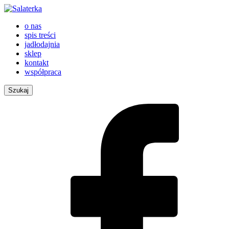
o nas
spis treści
jadłodajnia
sklep
kontakt
współpraca
Szukaj