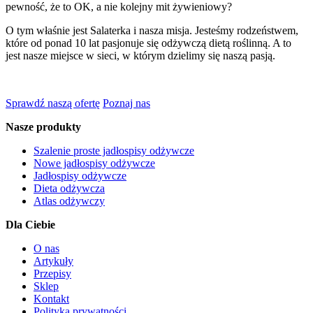
pewność, że to OK, a nie kolejny mit żywieniowy?
O tym właśnie jest Salaterka i nasza misja. Jesteśmy rodzeństwem,
które od ponad 10 lat pasjonuje się odżywczą dietą roślinną. A to
jest nasze miejsce w sieci, w którym dzielimy się naszą pasją.
Sprawdź naszą ofertę
Poznaj nas
Nasze produkty
Szalenie proste jadłospisy odżywcze
Nowe jadłospisy odżywcze
Jadłospisy odżywcze
Dieta odżywcza
Atlas odżywczy
Dla Ciebie
O nas
Artykuły
Przepisy
Sklep
Kontakt
Polityka prywatności