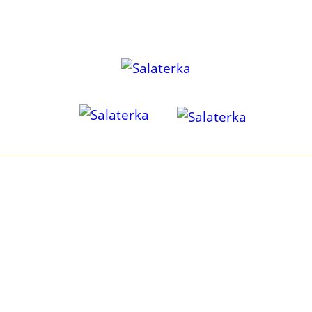
KILKA SŁÓW O NAS
Być może tak jak i my kiedyś, poszukujesz odpowiedzi na
pytanie jak odżywiać się zdrowo, przy małej ilości czasu? I
czy zdrowo może być przyjemnie? Czy dieta roślinna może
dostarczyć wszystkiego, czego potrzebuję? Jak ją
zbilansować, bez godzin spędzonych na liczeniu i
kombinowaniu? I w dodatku mieć pewność, że to OK, a nie