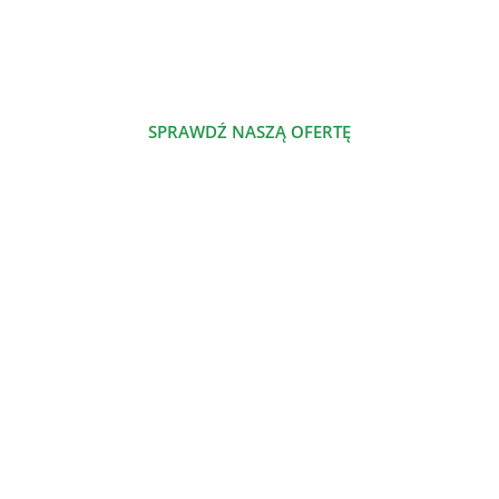
odżywczą dietą roślinną. A to jest nasze miejsce w sieci, w
którym dzielimy się naszą pasją.
SPRAWDŹ NASZĄ OFERTĘ
POZNAJ NAS
NASZE PRODUKTY
Szalenie proste jadłospisy odżywcze
Nowe jadłospisy odżywcze
Jadłospisy odżywcze
Dieta odżywcza
Atlas odżywczy