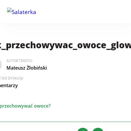
k_przechowywac_owoce_glo
AUTOR TEKSTU:
Mateusz Żłobiński
 DO DYSKUSJI
entarzy