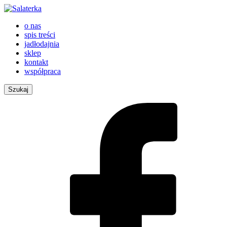
o nas
spis treści
jadłodajnia
sklep
kontakt
współpraca
Szukaj