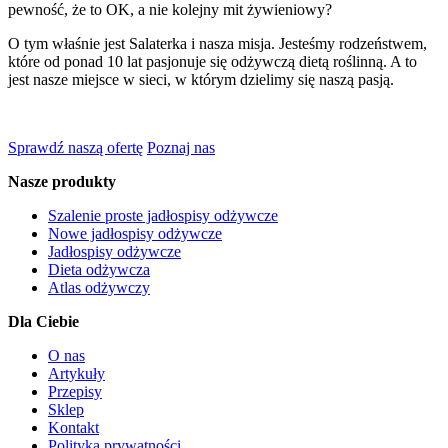
pewność, że to OK, a nie kolejny mit żywieniowy?
O tym właśnie jest Salaterka i nasza misja. Jesteśmy rodzeństwem,
które od ponad 10 lat pasjonuje się odżywczą dietą roślinną. A to
jest nasze miejsce w sieci, w którym dzielimy się naszą pasją.
Sprawdź naszą ofertę
Poznaj nas
Nasze produkty
Szalenie proste jadłospisy odżywcze
Nowe jadłospisy odżywcze
Jadłospisy odżywcze
Dieta odżywcza
Atlas odżywczy
Dla Ciebie
O nas
Artykuły
Przepisy
Sklep
Kontakt
Polityka prywatności