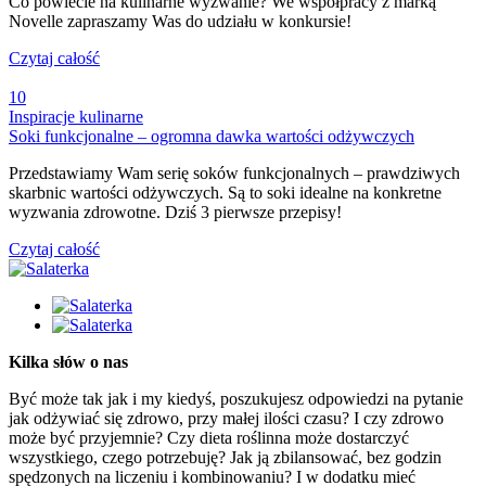
Co powiecie na kulinarne wyzwanie? We współpracy z marką
Novelle zapraszamy Was do udziału w konkursie!
Czytaj całość
10
Inspiracje kulinarne
Soki funkcjonalne – ogromna dawka wartości odżywczych
Przedstawiamy Wam serię soków funkcjonalnych – prawdziwych
skarbnic wartości odżywczych. Są to soki idealne na konkretne
wyzwania zdrowotne. Dziś 3 pierwsze przepisy!
Czytaj całość
Kilka słów o nas
Być może tak jak i my kiedyś, poszukujesz odpowiedzi na pytanie
jak odżywiać się zdrowo, przy małej ilości czasu? I czy zdrowo
może być przyjemnie? Czy dieta roślinna może dostarczyć
wszystkiego, czego potrzebuję? Jak ją zbilansować, bez godzin
spędzonych na liczeniu i kombinowaniu? I w dodatku mieć