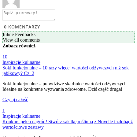
0
KOMENTARZY
Inline Feedbacks
View all comments
Zobacz
również
10
Inspiracje kulinarne
Soki funkcjonalne – 10 razy więcej wartości odżywczych niż sok
jabłkowy? Cz. 2
Soki funkcjonalne – prawdziwe skarbnice wartości odżywczych.
Idealne na konkretne wyzwania zdrowotne. Dziś część druga!
Czytaj całość
1
Inspiracje kulinarne
Konkurs pełen nagród! Stwórz sałatkę roślinną z Novelle i zdobądź
wartościowe zestawy