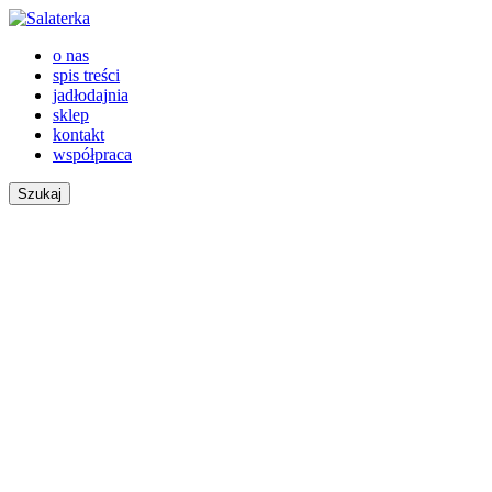
o nas
spis treści
jadłodajnia
sklep
kontakt
współpraca
Szukaj