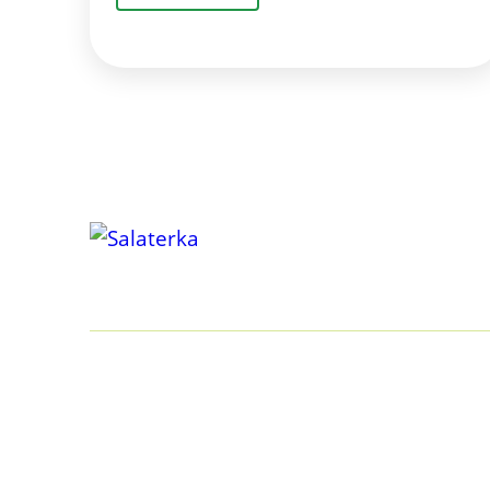
KILKA SŁÓW O NAS
Być może tak jak i my kiedyś, poszukujesz odpowiedzi 
zdrowo, przy małej ilości czasu? I czy zdrowo może być