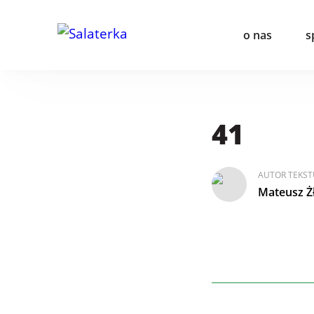
o nas
s
41
AUTOR TEKST
Mateusz Ż