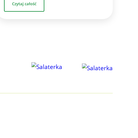
Czytaj całość
TY
DLA CIEBIE
dłospisy
O nas