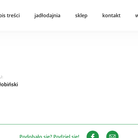
pis treści
jadłodajnia
sklep
kontakt
w
U:
łobiński
Podobało się? Podziel się!