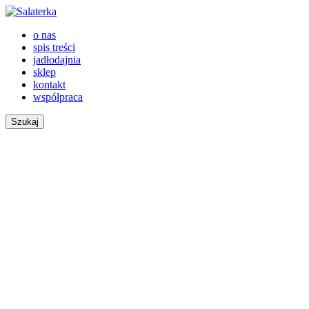
o nas
spis treści
jadłodajnia
sklep
kontakt
współpraca
Szukaj