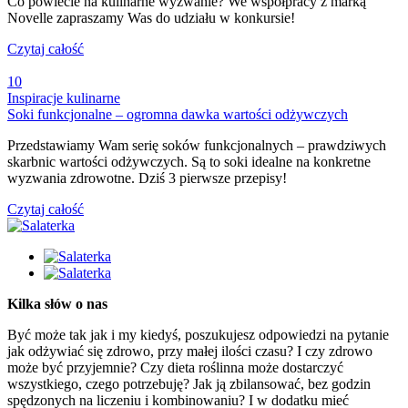
Co powiecie na kulinarne wyzwanie? We współpracy z marką
Novelle zapraszamy Was do udziału w konkursie!
Czytaj całość
10
Inspiracje kulinarne
Soki funkcjonalne – ogromna dawka wartości odżywczych
Przedstawiamy Wam serię soków funkcjonalnych – prawdziwych
skarbnic wartości odżywczych. Są to soki idealne na konkretne
wyzwania zdrowotne. Dziś 3 pierwsze przepisy!
Czytaj całość
Kilka słów o nas
Być może tak jak i my kiedyś, poszukujesz odpowiedzi na pytanie
jak odżywiać się zdrowo, przy małej ilości czasu? I czy zdrowo
może być przyjemnie? Czy dieta roślinna może dostarczyć
wszystkiego, czego potrzebuję? Jak ją zbilansować, bez godzin
spędzonych na liczeniu i kombinowaniu? I w dodatku mieć