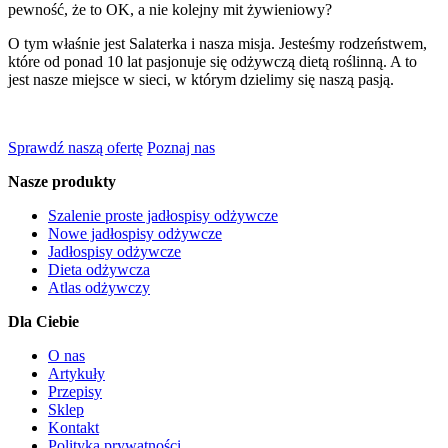
pewność, że to OK, a nie kolejny mit żywieniowy?
O tym właśnie jest Salaterka i nasza misja. Jesteśmy rodzeństwem,
które od ponad 10 lat pasjonuje się odżywczą dietą roślinną. A to
jest nasze miejsce w sieci, w którym dzielimy się naszą pasją.
Sprawdź naszą ofertę
Poznaj nas
Nasze produkty
Szalenie proste jadłospisy odżywcze
Nowe jadłospisy odżywcze
Jadłospisy odżywcze
Dieta odżywcza
Atlas odżywczy
Dla Ciebie
O nas
Artykuły
Przepisy
Sklep
Kontakt
Polityka prywatności