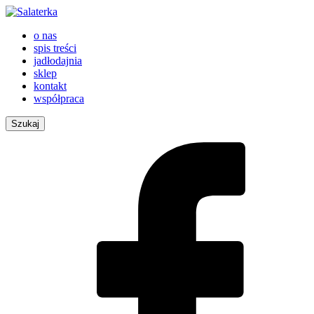
o nas
spis treści
jadłodajnia
sklep
kontakt
współpraca
Szukaj