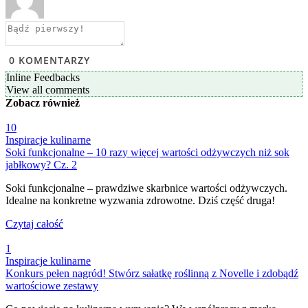
0
KOMENTARZY
Inline Feedbacks
View all comments
Zobacz
również
10
Inspiracje kulinarne
Soki funkcjonalne – 10 razy więcej wartości odżywczych niż sok
jabłkowy? Cz. 2
Soki funkcjonalne – prawdziwe skarbnice wartości odżywczych.
Idealne na konkretne wyzwania zdrowotne. Dziś część druga!
Czytaj całość
1
Inspiracje kulinarne
Konkurs pełen nagród! Stwórz sałatkę roślinną z Novelle i zdobądź
wartościowe zestawy