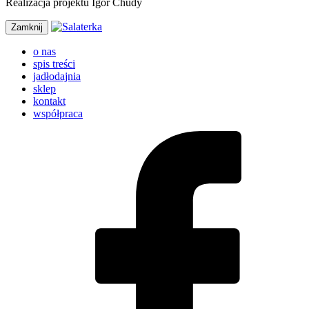
Realizacja projektu Igor Chudy
Zamknij
o nas
spis treści
jadłodajnia
sklep
kontakt
współpraca