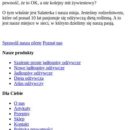
pewność, że to OK, a nie kolejny mit żywieniowy?
O tym właśnie jest Salaterka i nasza misja. Jesteśmy rodzeństwem,
które od ponad 10 lat pasjonuje się odżywczą dietą roślinną. A to
jest nasze miejsce w sieci, w którym dzielimy się naszą pasją.
Sprawdź naszą ofertę
Poznaj nas
Nasze produkty
Szalenie proste jadłospisy odżywcze
Nowe jadłospisy odżywcze
Jadłospisy odżywcze
Dieta odżywcza
Atlas odżywczy
Dla Ciebie
O nas
Artykuły
Przepisy
Sklep
Kontakt
Polityka prywatności