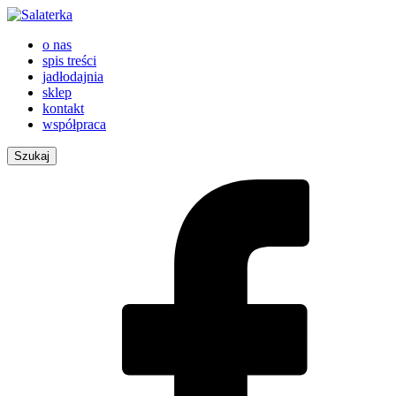
o nas
spis treści
jadłodajnia
sklep
kontakt
współpraca
Szukaj