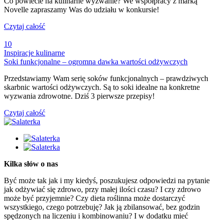
Co powiecie na kulinarne wyzwanie? We współpracy z marką
Novelle zapraszamy Was do udziału w konkursie!
Czytaj całość
10
Inspiracje kulinarne
Soki funkcjonalne – ogromna dawka wartości odżywczych
Przedstawiamy Wam serię soków funkcjonalnych – prawdziwych
skarbnic wartości odżywczych. Są to soki idealne na konkretne
wyzwania zdrowotne. Dziś 3 pierwsze przepisy!
Czytaj całość
Kilka słów o nas
Być może tak jak i my kiedyś, poszukujesz odpowiedzi na pytanie
jak odżywiać się zdrowo, przy małej ilości czasu? I czy zdrowo
może być przyjemnie? Czy dieta roślinna może dostarczyć
wszystkiego, czego potrzebuję? Jak ją zbilansować, bez godzin
spędzonych na liczeniu i kombinowaniu? I w dodatku mieć