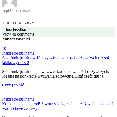
0
KOMENTARZY
Inline Feedbacks
View all comments
Zobacz
również
10
Inspiracje kulinarne
Soki funkcjonalne – 10 razy więcej wartości odżywczych niż sok
jabłkowy? Cz. 2
Soki funkcjonalne – prawdziwe skarbnice wartości odżywczych.
Idealne na konkretne wyzwania zdrowotne. Dziś część druga!
Czytaj całość
1
Inspiracje kulinarne
Konkurs pełen nagród! Stwórz sałatkę roślinną z Novelle i zdobądź
wartościowe zestawy