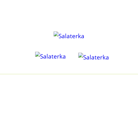
KILKA SŁÓW O NAS
Być może tak jak i my kiedyś, poszukujesz odpowiedzi na
pytanie jak odżywiać się zdrowo, przy małej ilości czasu? I
czy zdrowo może być przyjemnie? Czy dieta roślinna może
dostarczyć wszystkiego, czego potrzebuję? Jak ją
zbilansować, bez godzin spędzonych na liczeniu i
kombinowaniu? I w dodatku mieć pewność, że to OK, a nie