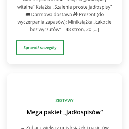
witalne” Książka „Szalenie proste jadłospisy”
🚚 Darmowa dostawa 🎁 Prezent (do
wyczerpania zapasów): Miniksiążka „Łakocie
bez wyrzutów” – 48 stron, 20 […]
Sprawdź szczegóły
ZESTAWY
Mega pakiet „Jadłospisów”
→ Zobacz większy opis książek i pakietów