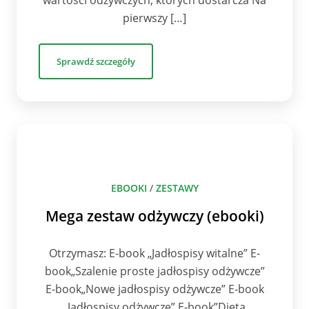
wartości odżywczych, których dostarcza Na
pierwszy […]
Sprawdź szczegóły
EBOOKI
/
ZESTAWY
Mega zestaw odżywczy (ebooki)
Otrzymasz: E-book „Jadłospisy witalne” E-
book„Szalenie proste jadłospisy odżywcze”
E-book„Nowe jadłospisy odżywcze” E-book
„Jadłospisy odżywcze” E-book”Dieta