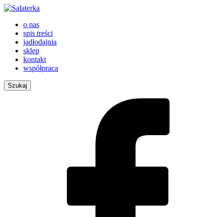
o nas
spis treści
jadłodajnia
sklep
kontakt
współpraca
Szukaj