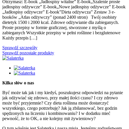
Otrzymasz: E-book „Jadłospisy witalne” E-book„Szalenie proste
jadłospisy odżywcze” E-book„Nowe jadłospisy odżywcze” E-book
„Jadłospisy odżywcze” E-book”Dieta odżywcza” Zestaw 3 e-
booków „Atlas odżywczy” (ponad 2400 stron) Twój osobisty
dietetyk 1500 i 2000 kcal. Zdrowe odżywianie dla zabieganych.
Proste przepisy w formie graficznej, stworzone z myślą o
zabieganych Wszystkie przepisy w pełni roślinne i bezglutenowe
Każdy przepis […]
Sprawdź szczegóły
Sprawdź pozostałe produkty
Kilka słów o nas
Być może tak jak i my kiedyś, poszukujesz odpowiedzi na pytanie
jak odżywiać się zdrowo, przy małej ilości czasu? I czy zdrowo
może być przyjemnie? Czy dieta roślinna może dostarczyć
wszystkiego, czego potrzebuję? Jak ją zbilansować, bez godzin
spędzonych na liczeniu i kombinowaniu? I w dodatku mieć
pewność, że to OK, a nie kolejny mit żywieniowy?
O tym właśnie jest Salaterka i nasza misja. Jesteśmy rodzeństwem,