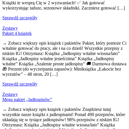
Książki te wesprą Cię w 2 wyzwaniach! ✅ Jak gotować
wykorzystując tańsze, sezonowe składniki. Zaczniesz gotować […]
Sprawdź szczegóły
Zestawy
Pakiet 4 książek
→ Zobacz większy opis książek i pakietów Pakiet, który pomoże Ci
witalnie gotować do pracy, ale i na co dzień! Wszystkie przepisy z
niskim IG! Otrzymasz: Książka „Jadłospisy witalne wiosna/lato”
Książka „Jadłospisy witalne jesień/zima” Książka „Jadłospisy
witalne” Książka „Szalenie proste jadłospisy” 🚚 Darmowa dostawa
🎁 Prezent (do wyczerpania zapasów): Miniksiążka „Łakocie bez
wyrzutów” – 48 stron, 20 […]
Sprawdź szczegóły
Zestawy
Mega pakiet „Jadłospisów”
→ Zobacz większy opis książek i pakietów Znajdziesz tutaj
wszystkie nasze książki z jadłospisami! Ponad 490 przepisów, które
układają się w tysiące jadłospisów! 98% przepisów z niskim IG!
Otrzymasz: Książka „Jadłospisy witalne wiosna/lato” Książka