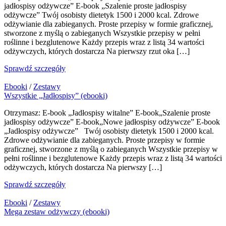
jadłospisy odżywcze” E-book „Szalenie proste jadłospisy
odżywcze” Twój osobisty dietetyk 1500 i 2000 kcal. Zdrowe
odżywianie dla zabieganych. Proste przepisy w formie graficznej,
stworzone z myślą o zabieganych Wszystkie przepisy w pełni
roślinne i bezglutenowe Każdy przepis wraz z listą 34 wartości
odżywczych, których dostarcza Na pierwszy rzut oka […]
Sprawdź szczegóły
Ebooki
/
Zestawy
Wszystkie „Jadłospisy” (ebooki)
Otrzymasz: E-book „Jadłospisy witalne” E-book„Szalenie proste
jadłospisy odżywcze” E-book„Nowe jadłospisy odżywcze” E-book
„Jadłospisy odżywcze” Twój osobisty dietetyk 1500 i 2000 kcal.
Zdrowe odżywianie dla zabieganych. Proste przepisy w formie
graficznej, stworzone z myślą o zabieganych Wszystkie przepisy w
pełni roślinne i bezglutenowe Każdy przepis wraz z listą 34 wartości
odżywczych, których dostarcza Na pierwszy […]
Sprawdź szczegóły
Ebooki
/
Zestawy
Mega zestaw odżywczy (ebooki)