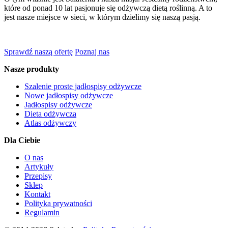
które od ponad 10 lat pasjonuje się odżywczą dietą roślinną. A to
jest nasze miejsce w sieci, w którym dzielimy się naszą pasją.
Sprawdź naszą ofertę
Poznaj nas
Nasze produkty
Szalenie proste jadłospisy odżywcze
Nowe jadłospisy odżywcze
Jadłospisy odżywcze
Dieta odżywcza
Atlas odżywczy
Dla Ciebie
O nas
Artykuły
Przepisy
Sklep
Kontakt
Polityka prywatności
Regulamin