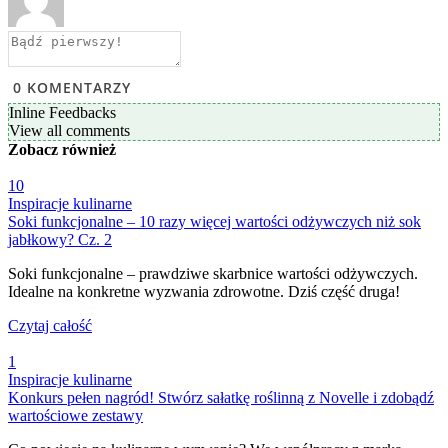
0
KOMENTARZY
Inline Feedbacks
View all comments
Zobacz
również
10
Inspiracje kulinarne
Soki funkcjonalne – 10 razy więcej wartości odżywczych niż sok
jabłkowy? Cz. 2
Soki funkcjonalne – prawdziwe skarbnice wartości odżywczych.
Idealne na konkretne wyzwania zdrowotne. Dziś część druga!
Czytaj całość
1
Inspiracje kulinarne
Konkurs pełen nagród! Stwórz sałatkę roślinną z Novelle i zdobądź
wartościowe zestawy