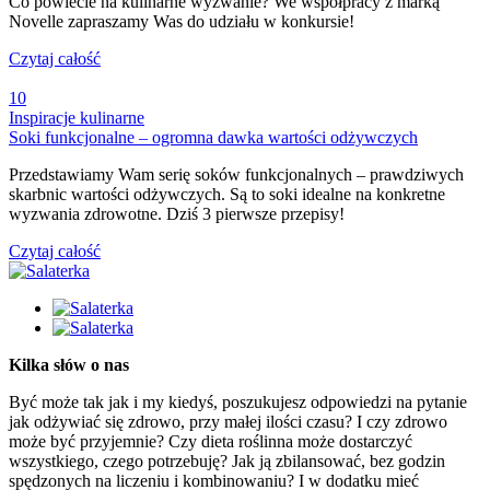
Co powiecie na kulinarne wyzwanie? We współpracy z marką
Novelle zapraszamy Was do udziału w konkursie!
Czytaj całość
10
Inspiracje kulinarne
Soki funkcjonalne – ogromna dawka wartości odżywczych
Przedstawiamy Wam serię soków funkcjonalnych – prawdziwych
skarbnic wartości odżywczych. Są to soki idealne na konkretne
wyzwania zdrowotne. Dziś 3 pierwsze przepisy!
Czytaj całość
Kilka słów o nas
Być może tak jak i my kiedyś, poszukujesz odpowiedzi na pytanie
jak odżywiać się zdrowo, przy małej ilości czasu? I czy zdrowo
może być przyjemnie? Czy dieta roślinna może dostarczyć
wszystkiego, czego potrzebuję? Jak ją zbilansować, bez godzin
spędzonych na liczeniu i kombinowaniu? I w dodatku mieć