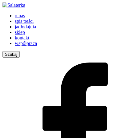
o nas
spis treści
jadłodajnia
sklep
kontakt
współpraca
Szukaj