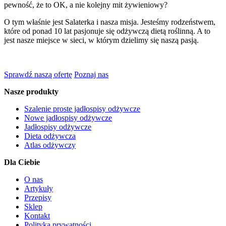
pewność, że to OK, a nie kolejny mit żywieniowy?
O tym właśnie jest Salaterka i nasza misja. Jesteśmy rodzeństwem,
które od ponad 10 lat pasjonuje się odżywczą dietą roślinną. A to
jest nasze miejsce w sieci, w którym dzielimy się naszą pasją.
Sprawdź naszą ofertę
Poznaj nas
Nasze produkty
Szalenie proste jadłospisy odżywcze
Nowe jadłospisy odżywcze
Jadłospisy odżywcze
Dieta odżywcza
Atlas odżywczy
Dla Ciebie
O nas
Artykuły
Przepisy
Sklep
Kontakt
Polityka prywatności