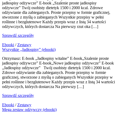
jadłospisy odżywcze” E-book „Szalenie proste jadłospisy
odżywcze” Twój osobisty dietetyk 1500 i 2000 kcal. Zdrowe
odżywianie dla zabieganych. Proste przepisy w formie graficznej,
stworzone z myślą o zabieganych Wszystkie przepisy w pełni
roślinne i bezglutenowe Każdy przepis wraz z listą 34 wartości
odżywczych, których dostarcza Na pierwszy rzut oka […]
Sprawdź szczegóły
Ebooki
/
Zestawy
Wszystkie „Jadłospisy” (ebooki)
Otrzymasz: E-book „Jadłospisy witalne” E-book„Szalenie proste
jadłospisy odżywcze” E-book„Nowe jadłospisy odżywcze” E-book
„Jadłospisy odżywcze” Twój osobisty dietetyk 1500 i 2000 kcal.
Zdrowe odżywianie dla zabieganych. Proste przepisy w formie
graficznej, stworzone z myślą o zabieganych Wszystkie przepisy w
pełni roślinne i bezglutenowe Każdy przepis wraz z listą 34 wartości
odżywczych, których dostarcza Na pierwszy […]
Sprawdź szczegóły
Ebooki
/
Zestawy
Mega zestaw odżywczy (ebooki)