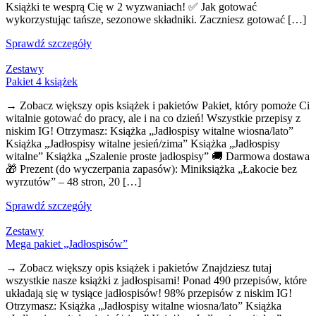
Książki te wesprą Cię w 2 wyzwaniach! ✅ Jak gotować
wykorzystując tańsze, sezonowe składniki. Zaczniesz gotować […]
Sprawdź szczegóły
Zestawy
Pakiet 4 książek
→ Zobacz większy opis książek i pakietów Pakiet, który pomoże Ci
witalnie gotować do pracy, ale i na co dzień! Wszystkie przepisy z
niskim IG! Otrzymasz: Książka „Jadłospisy witalne wiosna/lato”
Książka „Jadłospisy witalne jesień/zima” Książka „Jadłospisy
witalne” Książka „Szalenie proste jadłospisy” 🚚 Darmowa dostawa
🎁 Prezent (do wyczerpania zapasów): Miniksiążka „Łakocie bez
wyrzutów” – 48 stron, 20 […]
Sprawdź szczegóły
Zestawy
Mega pakiet „Jadłospisów”
→ Zobacz większy opis książek i pakietów Znajdziesz tutaj
wszystkie nasze książki z jadłospisami! Ponad 490 przepisów, które
układają się w tysiące jadłospisów! 98% przepisów z niskim IG!
Otrzymasz: Książka „Jadłospisy witalne wiosna/lato” Książka