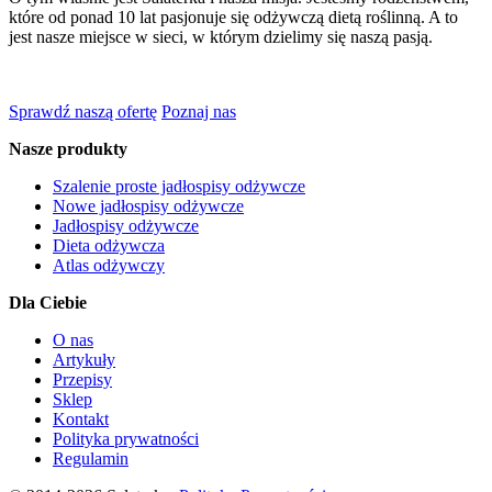
które od ponad 10 lat pasjonuje się odżywczą dietą roślinną. A to
jest nasze miejsce w sieci, w którym dzielimy się naszą pasją.
Sprawdź naszą ofertę
Poznaj nas
Nasze produkty
Szalenie proste jadłospisy odżywcze
Nowe jadłospisy odżywcze
Jadłospisy odżywcze
Dieta odżywcza
Atlas odżywczy
Dla Ciebie
O nas
Artykuły
Przepisy
Sklep
Kontakt
Polityka prywatności
Regulamin