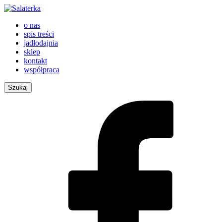
o nas
spis treści
jadłodajnia
sklep
kontakt
współpraca
Szukaj