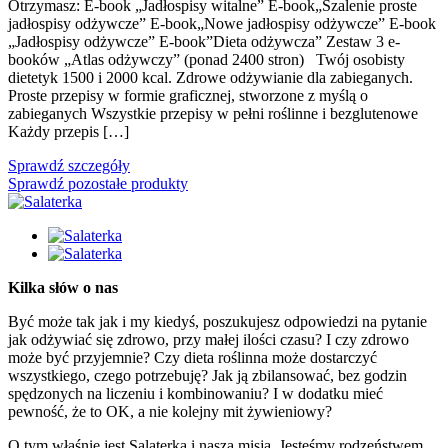
Otrzymasz: E-book „Jadłospisy witalne” E-book„Szalenie proste
jadłospisy odżywcze” E-book„Nowe jadłospisy odżywcze” E-book
„Jadłospisy odżywcze” E-book”Dieta odżywcza” Zestaw 3 e-
booków „Atlas odżywczy” (ponad 2400 stron) Twój osobisty
dietetyk 1500 i 2000 kcal. Zdrowe odżywianie dla zabieganych.
Proste przepisy w formie graficznej, stworzone z myślą o
zabieganych Wszystkie przepisy w pełni roślinne i bezglutenowe
Każdy przepis […]
Sprawdź szczegóły
Sprawdź pozostałe produkty
Kilka słów o nas
Być może tak jak i my kiedyś, poszukujesz odpowiedzi na pytanie
jak odżywiać się zdrowo, przy małej ilości czasu? I czy zdrowo
może być przyjemnie? Czy dieta roślinna może dostarczyć
wszystkiego, czego potrzebuję? Jak ją zbilansować, bez godzin
spędzonych na liczeniu i kombinowaniu? I w dodatku mieć
pewność, że to OK, a nie kolejny mit żywieniowy?
O tym właśnie jest Salaterka i nasza misja. Jesteśmy rodzeństwem,