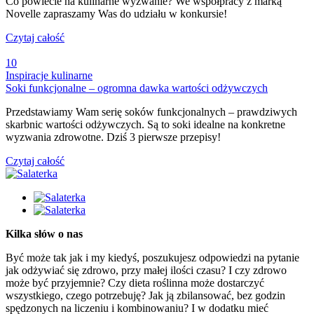
Co powiecie na kulinarne wyzwanie? We współpracy z marką
Novelle zapraszamy Was do udziału w konkursie!
Czytaj całość
10
Inspiracje kulinarne
Soki funkcjonalne – ogromna dawka wartości odżywczych
Przedstawiamy Wam serię soków funkcjonalnych – prawdziwych
skarbnic wartości odżywczych. Są to soki idealne na konkretne
wyzwania zdrowotne. Dziś 3 pierwsze przepisy!
Czytaj całość
Kilka słów o nas
Być może tak jak i my kiedyś, poszukujesz odpowiedzi na pytanie
jak odżywiać się zdrowo, przy małej ilości czasu? I czy zdrowo
może być przyjemnie? Czy dieta roślinna może dostarczyć
wszystkiego, czego potrzebuję? Jak ją zbilansować, bez godzin
spędzonych na liczeniu i kombinowaniu? I w dodatku mieć