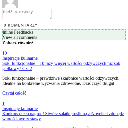
0
KOMENTARZY
Inline Feedbacks
View all comments
Zobacz
również
10
Inspiracje kulinarne
Soki funkcjonalne – 10 razy więcej wartości odżywczych niż sok
jabłkowy? Cz. 2
Soki funkcjonalne – prawdziwe skarbnice wartości odżywczych.
Idealne na konkretne wyzwania zdrowotne. Dziś część druga!
Czytaj całość
1
Inspiracje kulinarne
Konkurs pełen nagród! Stwórz sałatkę roślinną z Novelle i zdobądź
wartościowe zestawy