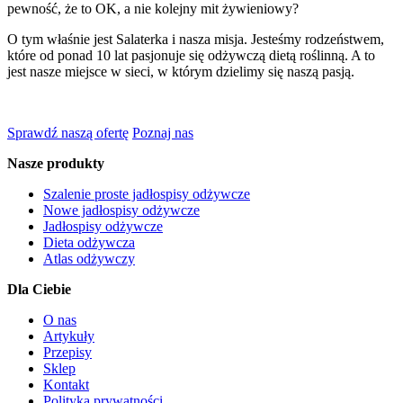
pewność, że to OK, a nie kolejny mit żywieniowy?
O tym właśnie jest Salaterka i nasza misja. Jesteśmy rodzeństwem,
które od ponad 10 lat pasjonuje się odżywczą dietą roślinną. A to
jest nasze miejsce w sieci, w którym dzielimy się naszą pasją.
Sprawdź naszą ofertę
Poznaj nas
Nasze produkty
Szalenie proste jadłospisy odżywcze
Nowe jadłospisy odżywcze
Jadłospisy odżywcze
Dieta odżywcza
Atlas odżywczy
Dla Ciebie
O nas
Artykuły
Przepisy
Sklep
Kontakt
Polityka prywatności