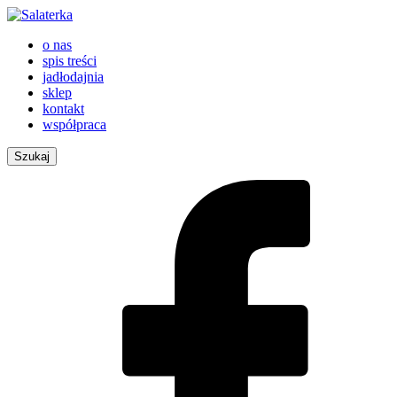
o nas
spis treści
jadłodajnia
sklep
kontakt
współpraca
Szukaj