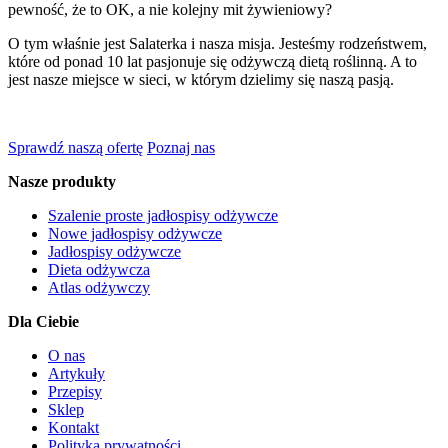
pewność, że to OK, a nie kolejny mit żywieniowy?
O tym właśnie jest Salaterka i nasza misja. Jesteśmy rodzeństwem,
które od ponad 10 lat pasjonuje się odżywczą dietą roślinną. A to
jest nasze miejsce w sieci, w którym dzielimy się naszą pasją.
Sprawdź naszą ofertę
Poznaj nas
Nasze produkty
Szalenie proste jadłospisy odżywcze
Nowe jadłospisy odżywcze
Jadłospisy odżywcze
Dieta odżywcza
Atlas odżywczy
Dla Ciebie
O nas
Artykuły
Przepisy
Sklep
Kontakt
Polityka prywatności