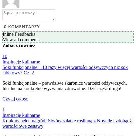
0
KOMENTARZY
Inline Feedbacks
View all comments
Zobacz
również
10
Inspiracje kulinarne
Soki funkcjonalne – 10 razy więcej wartości odżywczych niż sok
jabłkowy? Cz. 2
Soki funkcjonalne – prawdziwe skarbnice wartości odżywczych.
Idealne na konkretne wyzwania zdrowotne. Dziś część druga!
Czytaj całość
1
Inspiracje kulinarne
Konkurs pełen nagród! Stwórz sałatkę roślinną z Novelle i zdobądź
wartościowe zestawy