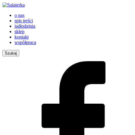
o nas
spis treści
jadłodajnia
sklep
kontakt
współpraca
Szukaj