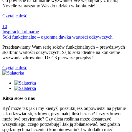
Co powiecie na kulinarne wyzwanie? We współpracy z marką
Novelle zapraszamy Was do udziału w konkursie!
Czytaj całość
10
Inspiracje kulinarne
Soki funkcjonalne – ogromna dawka wartości odżywczych
Przedstawiamy Wam serię soków funkcjonalnych – prawdziwych
skarbnic wartości odżywczych. Są to soki idealne na konkretne
wyzwania zdrowotne. Dziś 3 pierwsze przepisy!
Czytaj całość
Kilka słów o nas
Być może tak jak i my kiedyś, poszukujesz odpowiedzi na pytanie
jak odżywiać się zdrowo, przy małej ilości czasu? I czy zdrowo
może być przyjemnie? Czy dieta roślinna może dostarczyć
wszystkiego, czego potrzebuję? Jak ją zbilansować, bez godzin
spędzonych na liczeniu i kombinowaniu? I w dodatku mieć