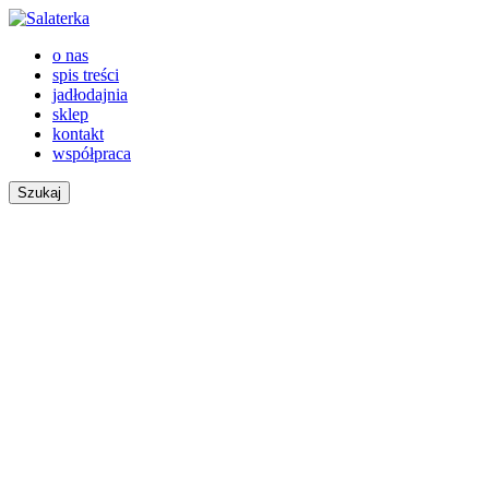
o nas
spis treści
jadłodajnia
sklep
kontakt
współpraca
Szukaj