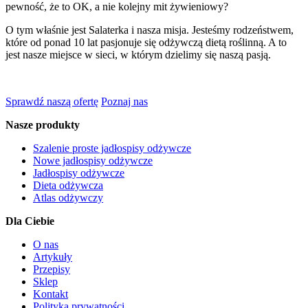
pewność, że to OK, a nie kolejny mit żywieniowy?
O tym właśnie jest Salaterka i nasza misja. Jesteśmy rodzeństwem,
które od ponad 10 lat pasjonuje się odżywczą dietą roślinną. A to
jest nasze miejsce w sieci, w którym dzielimy się naszą pasją.
Sprawdź naszą ofertę
Poznaj nas
Nasze produkty
Szalenie proste jadłospisy odżywcze
Nowe jadłospisy odżywcze
Jadłospisy odżywcze
Dieta odżywcza
Atlas odżywczy
Dla Ciebie
O nas
Artykuły
Przepisy
Sklep
Kontakt
Polityka prywatności