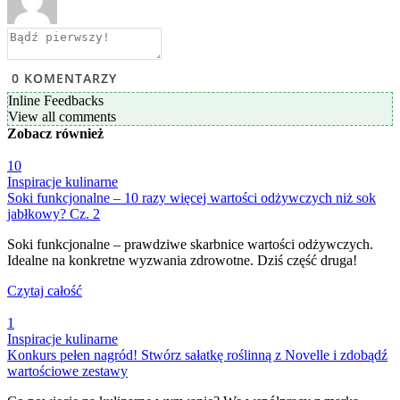
0
KOMENTARZY
Inline Feedbacks
View all comments
Zobacz
również
10
Inspiracje kulinarne
Soki funkcjonalne – 10 razy więcej wartości odżywczych niż sok
jabłkowy? Cz. 2
Soki funkcjonalne – prawdziwe skarbnice wartości odżywczych.
Idealne na konkretne wyzwania zdrowotne. Dziś część druga!
Czytaj całość
1
Inspiracje kulinarne
Konkurs pełen nagród! Stwórz sałatkę roślinną z Novelle i zdobądź
wartościowe zestawy