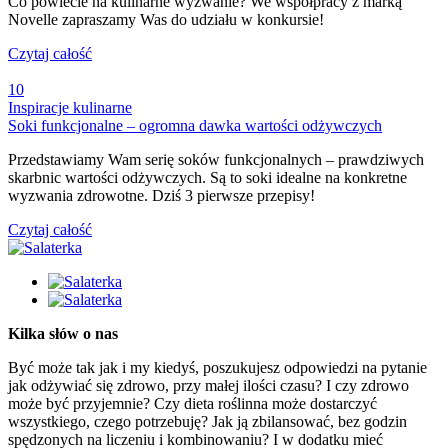
Co powiecie na kulinarne wyzwanie? We współpracy z marką
Novelle zapraszamy Was do udziału w konkursie!
Czytaj całość
10
Inspiracje kulinarne
Soki funkcjonalne – ogromna dawka wartości odżywczych
Przedstawiamy Wam serię soków funkcjonalnych – prawdziwych
skarbnic wartości odżywczych. Są to soki idealne na konkretne
wyzwania zdrowotne. Dziś 3 pierwsze przepisy!
Czytaj całość
Kilka słów o nas
Być może tak jak i my kiedyś, poszukujesz odpowiedzi na pytanie
jak odżywiać się zdrowo, przy małej ilości czasu? I czy zdrowo
może być przyjemnie? Czy dieta roślinna może dostarczyć
wszystkiego, czego potrzebuję? Jak ją zbilansować, bez godzin
spędzonych na liczeniu i kombinowaniu? I w dodatku mieć