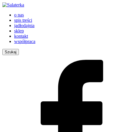
o nas
spis treści
jadłodajnia
sklep
kontakt
współpraca
Szukaj