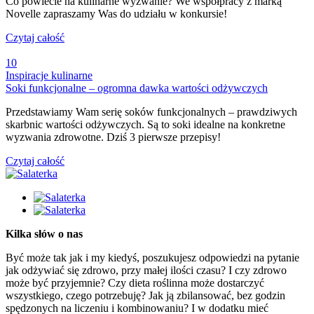
Co powiecie na kulinarne wyzwanie? We współpracy z marką
Novelle zapraszamy Was do udziału w konkursie!
Czytaj całość
10
Inspiracje kulinarne
Soki funkcjonalne – ogromna dawka wartości odżywczych
Przedstawiamy Wam serię soków funkcjonalnych – prawdziwych
skarbnic wartości odżywczych. Są to soki idealne na konkretne
wyzwania zdrowotne. Dziś 3 pierwsze przepisy!
Czytaj całość
Kilka słów o nas
Być może tak jak i my kiedyś, poszukujesz odpowiedzi na pytanie
jak odżywiać się zdrowo, przy małej ilości czasu? I czy zdrowo
może być przyjemnie? Czy dieta roślinna może dostarczyć
wszystkiego, czego potrzebuję? Jak ją zbilansować, bez godzin
spędzonych na liczeniu i kombinowaniu? I w dodatku mieć