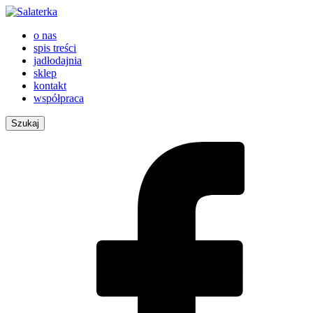
o nas
spis treści
jadłodajnia
sklep
kontakt
współpraca
Szukaj