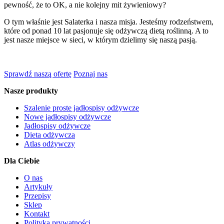
pewność, że to OK, a nie kolejny mit żywieniowy?
O tym właśnie jest Salaterka i nasza misja. Jesteśmy rodzeństwem,
które od ponad 10 lat pasjonuje się odżywczą dietą roślinną. A to
jest nasze miejsce w sieci, w którym dzielimy się naszą pasją.
Sprawdź naszą ofertę
Poznaj nas
Nasze produkty
Szalenie proste jadłospisy odżywcze
Nowe jadłospisy odżywcze
Jadłospisy odżywcze
Dieta odżywcza
Atlas odżywczy
Dla Ciebie
O nas
Artykuły
Przepisy
Sklep
Kontakt
Polityka prywatności