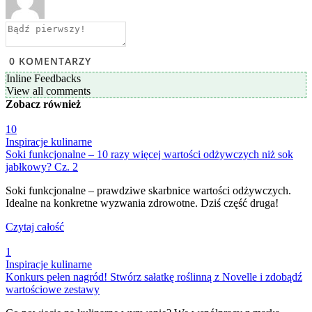
0
KOMENTARZY
Inline Feedbacks
View all comments
Zobacz
również
10
Inspiracje kulinarne
Soki funkcjonalne – 10 razy więcej wartości odżywczych niż sok
jabłkowy? Cz. 2
Soki funkcjonalne – prawdziwe skarbnice wartości odżywczych.
Idealne na konkretne wyzwania zdrowotne. Dziś część druga!
Czytaj całość
1
Inspiracje kulinarne
Konkurs pełen nagród! Stwórz sałatkę roślinną z Novelle i zdobądź
wartościowe zestawy