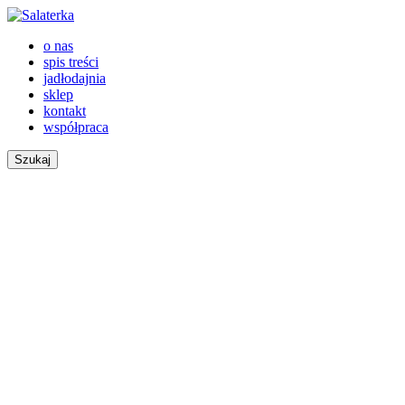
o nas
spis treści
jadłodajnia
sklep
kontakt
współpraca
Szukaj