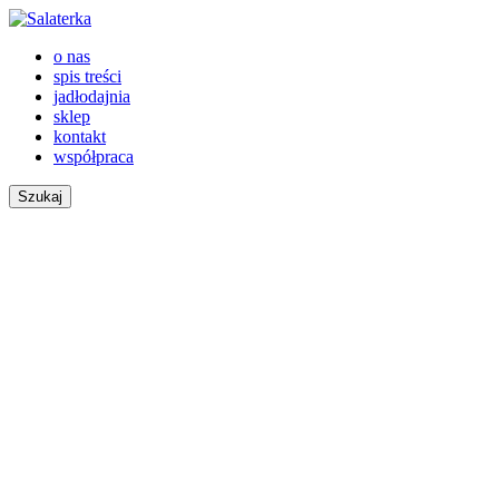
o nas
spis treści
jadłodajnia
sklep
kontakt
współpraca
Szukaj