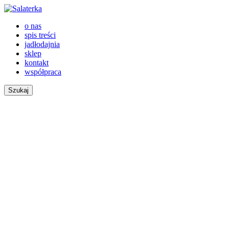
o nas
spis treści
jadłodajnia
sklep
kontakt
współpraca
Szukaj