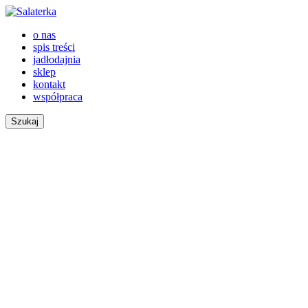
o nas
spis treści
jadłodajnia
sklep
kontakt
współpraca
Szukaj