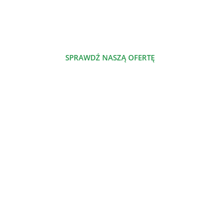
którym dzielimy się naszą pasją.
SPRAWDŹ NASZĄ OFERTĘ
POZNAJ NAS
NASZE PRODUKTY
Szalenie proste jadłospisy odżywcze
Nowe jadłospisy odżywcze
Jadłospisy odżywcze
Dieta odżywcza
Atlas odżywczy