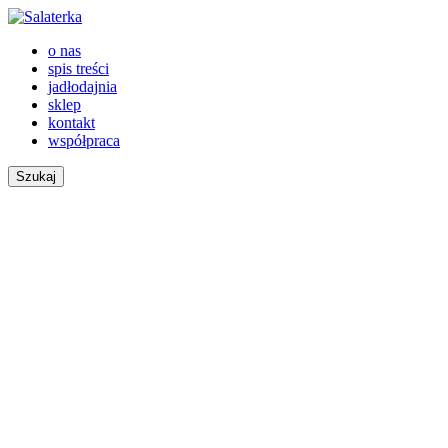
o nas
spis treści
jadłodajnia
sklep
kontakt
współpraca
Szukaj