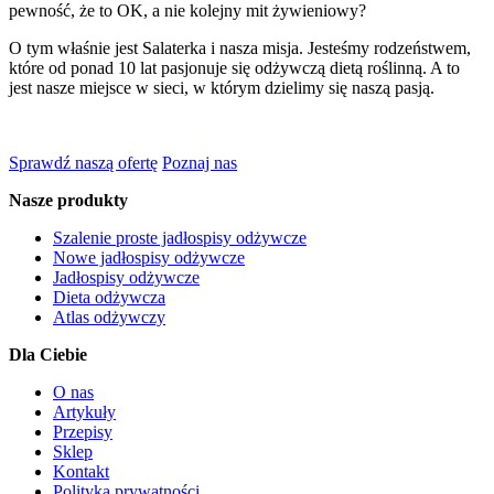
pewność, że to OK, a nie kolejny mit żywieniowy?
O tym właśnie jest Salaterka i nasza misja. Jesteśmy rodzeństwem,
które od ponad 10 lat pasjonuje się odżywczą dietą roślinną. A to
jest nasze miejsce w sieci, w którym dzielimy się naszą pasją.
Sprawdź naszą ofertę
Poznaj nas
Nasze produkty
Szalenie proste jadłospisy odżywcze
Nowe jadłospisy odżywcze
Jadłospisy odżywcze
Dieta odżywcza
Atlas odżywczy
Dla Ciebie
O nas
Artykuły
Przepisy
Sklep
Kontakt
Polityka prywatności