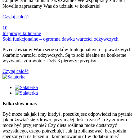
Co powiecie na kulinarne wyzwanie? We współpracy z marką
Novelle zapraszamy Was do udziału w konkursie!
Czytaj całość
10
Inspiracje kulinarne
Soki funkcjonalne – ogromna dawka wartości odżywczych
Przedstawiamy Wam serię soków funkcjonalnych – prawdziwych
skarbnic wartości odżywczych. Są to soki idealne na konkretne
wyzwania zdrowotne. Dziś 3 pierwsze przepisy!
Czytaj całość
Kilka słów o nas
Być może tak jak i my kiedyś, poszukujesz odpowiedzi na pytanie
jak odżywiać się zdrowo, przy małej ilości czasu? I czy zdrowo
może być przyjemnie? Czy dieta roślinna może dostarczyć
wszystkiego, czego potrzebuję? Jak ją zbilansować, bez godzin
spędzonych na liczeniu i kombinowaniu? I w dodatku mieć