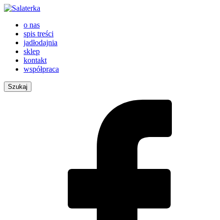
o nas
spis treści
jadłodajnia
sklep
kontakt
współpraca
Szukaj