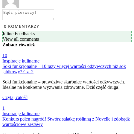
0
KOMENTARZY
Inline Feedbacks
View all comments
Zobacz
również
10
Inspiracje kulinarne
Soki funkcjonalne – 10 razy więcej wartości odżywczych niż sok
jabłkowy? Cz. 2
Soki funkcjonalne – prawdziwe skarbnice wartości odżywczych.
Idealne na konkretne wyzwania zdrowotne. Dziś część druga!
Czytaj całość
1
Inspiracje kulinarne
Konkurs pełen nagród! Stwórz sałatkę roślinną z Novelle i zdobądź
wartościowe zestawy